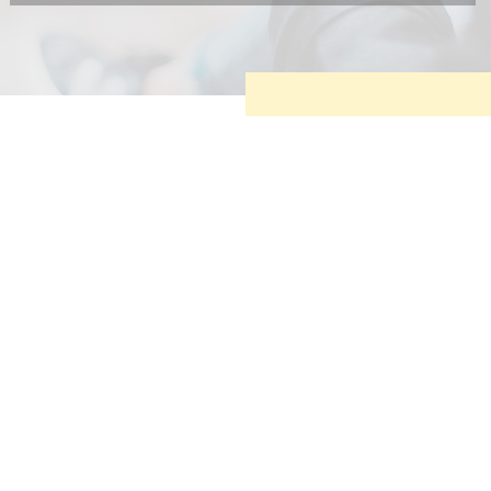
Diese Cookies sind erforderlich, um die grundlegende
Funktionalität der Website zu sichern.
Tracking- und Targeting-Cookies
Diese Cookies sind erforderlich, um unsere Website auf Ihre
Bedürfnisse hin zu optimieren. Hierzu gehört eine
bedarfsgerechte Gestaltung und fortlaufende Verbesserung
unseres Angebotes einschließlich der Verknüpfung zu
Social-Media-Angeboten von z.B. Facebook und LinkedIn.
Betreibercookies
Diese Cookies sind erforderlich, um z.B. Google Maps zu
nutzen oder eingebettete Videos abspielen zu können.