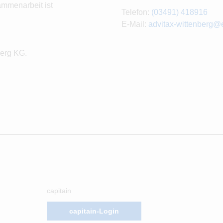
ammenarbeit ist
Telefon:
(03491) 418916
E-Mail:
advitax-wittenberg@e
berg KG.
capitain
capitain-Login