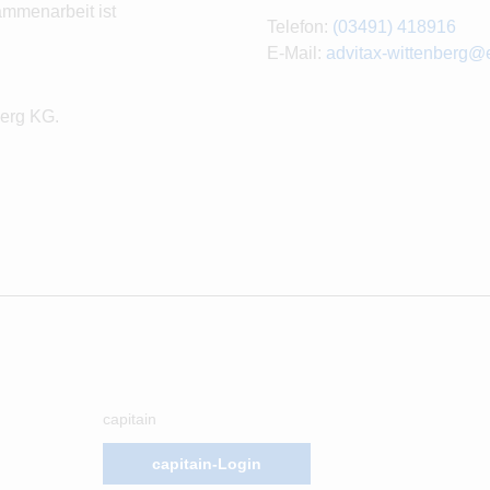
ammenarbeit ist
Telefon:
(03491) 418916
E-Mail:
advitax-wittenberg@e
berg KG.
capitain
capitain-Login