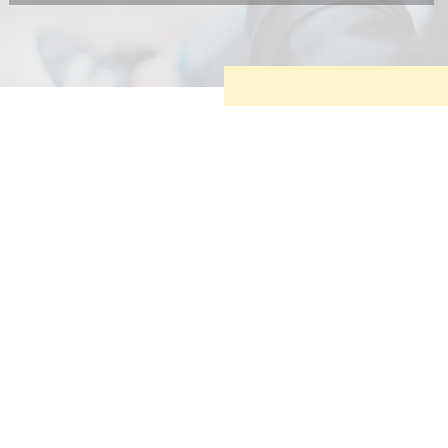
Diese Cookies sind erforderlich, um die grundlegende
Funktionalität der Website zu sichern.
Tracking- und Targeting-Cookies
Diese Cookies sind erforderlich, um unsere Website auf Ihre
Bedürfnisse hin zu optimieren. Hierzu gehört eine
bedarfsgerechte Gestaltung und fortlaufende Verbesserung
unseres Angebotes einschließlich der Verknüpfung zu
Social-Media-Angeboten von z.B. Facebook und LinkedIn.
Betreibercookies
Diese Cookies sind erforderlich, um z.B. Google Maps zu
nutzen oder eingebettete Videos abspielen zu können.